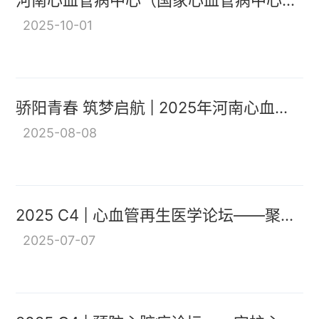
河南心血管病中心（国家心血管病中心华
中分中心）祝福祖国繁荣昌盛，国泰民
2025-10-01
安！
骄阳青春 筑梦启航 | 2025年河南心血管
病中心（国家心血管病中心华中分中心）
2025-08-08
新职工入职培训圆满结束
2025 C4 | 心血管再生医学论坛——聚焦
再生医学前沿突破与临床转化
2025-07-07