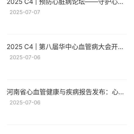
2025 C4 | 预防心脏病论坛——守护心健
康，共筑心体系
2025-07-07
2025 C4 | 第八届华中心血管病大会开
幕：跨界融合启新程，共筑健康新生态
2025-07-06
河南省心血管健康与疾病报告发布：心血
管疾病防控形势严峻，综合防治体系亟待
2025-07-06
加强