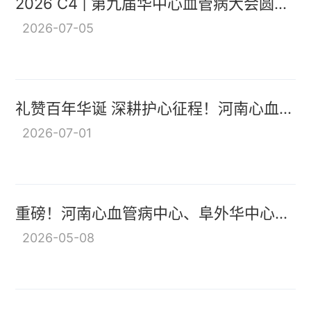
2026 C4 | 第九届华中心血管病大会圆满
落幕，书写健康河南亮眼答卷
2026-07-05
礼赞百年华诞 深耕护心征程！河南心血管
病中心、阜外华中心血管病医院举行庆祝
2026-07-01
中国共产党成立105周年大会
重磅！河南心血管病中心、阜外华中心血
管病医院第一届职工代表大会第一次会议
2026-05-08
暨工会会员代表大会第二次会议召开